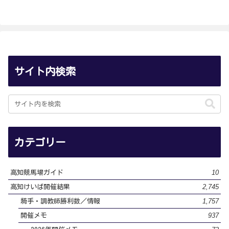
サイト内検索
カテゴリー
10
高知競馬場ガイド
2,745
高知けいば開催結果
1,757
騎手・調教師勝利数／情報
937
開催メモ