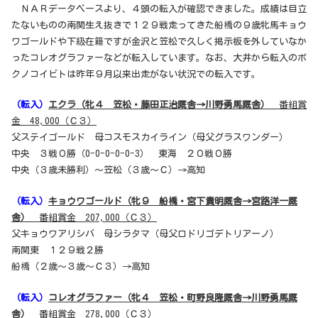
ＮＡＲデータベースより、４頭の転入が確認できました。成績は目立
たないものの南関生え抜きで１２９戦走ってきた船橋の９歳牝馬キョウ
ワゴールドや下級在籍ですが金沢と笠松で久しく掲示板を外していなか
ったコレオグラファーなどが転入しています。なお、大井から転入のボ
クノコイビトは昨年９月以来出走がない状況での転入です。
（転入）
エクラ（牝４ 笠松・藤田正治厩舎→川野勇馬厩舎）
番組賞
金 48,000（Ｃ３）
父ステイゴールド 母コスモスカイライン（母父グラスワンダー）
中央 ３戦０勝（0-0-0-0-0-3） 東海 ２０戦０勝
中央（３歳未勝利）～笠松（３歳～Ｃ）→高知
（転入）
キョウワゴールド（牝９ 船橋・宮下貴明厩舎→宮路洋一厩
舎）
番組賞金 207,000（Ｃ３）
父キョウワアリシバ 母シラタマ（母父ロドリゴデトリアーノ）
南関東 １２９戦２勝
船橋（２歳～３歳～Ｃ３）→高知
（転入）
コレオグラファー（牝４ 笠松・町野良隆厩舎→川野勇馬厩
舎）
番組賞金 278,000（Ｃ３）