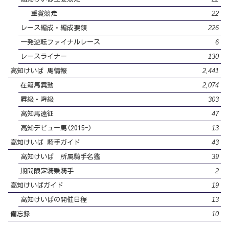
22
重賞競走
226
レース編成・編成要領
6
一発逆転ファイナルレース
130
レースライナー
2,441
高知けいば 馬情報
2,074
在籍馬異動
303
昇級・降級
47
高知馬遠征
13
高知デビュー馬(2015-)
43
高知けいば 騎手ガイド
39
高知けいば 所属騎手名鑑
2
期間限定騎乗騎手
19
高知けいばガイド
13
高知けいばの開催日程
10
備忘録