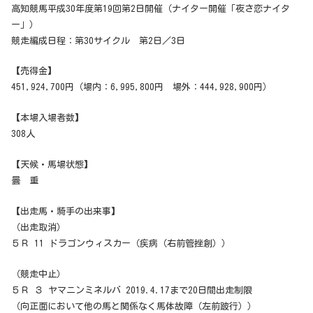
高知競馬平成30年度第19回第2日開催（ナイター開催「夜さ恋ナイタ
ー」）
競走編成日程：第30サイクル 第2日／3日
【売得金】
451,924,700円（場内：6,995,800円 場外：444,928,900円）
【本場入場者数】
308人
【天候・馬場状態】
曇 重
【出走馬・騎手の出来事】
（出走取消）
５Ｒ 11 ドラゴンウィスカー（疾病（右前管挫創））
（競走中止）
５Ｒ ３ ヤマニンミネルバ 2019.4.17まで20日間出走制限
（向正面において他の馬と関係なく馬体故障（左前跛行））