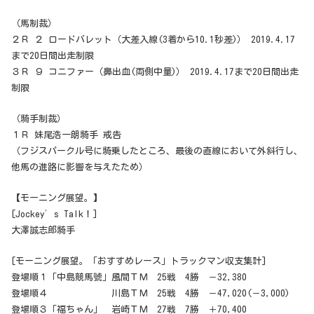
（馬制裁）
２Ｒ ２ ロードバレット（大差入線(3着から10.1秒差)） 2019.4.17
まで20日間出走制限
３Ｒ ９ コニファー（鼻出血(両側中量)） 2019.4.17まで20日間出走
制限
（騎手制裁）
１Ｒ 妹尾浩一朗騎手 戒告
（フジスパークル号に騎乗したところ、最後の直線において外斜行し、
他馬の進路に影響を与えたため）
【モーニング展望。】
[Jockey’s Talk！]
大澤誠志郎騎手
[モーニング展望。「おすすめレース」トラックマン収支集計]
登場順１「中島競馬號」風間ＴＭ 25戦 4勝 －32,380
登場順４ 川島ＴＭ 25戦 4勝 －47,020(－3,000)
登場順３「福ちゃん」 岩崎ＴＭ 27戦 7勝 ＋70,400